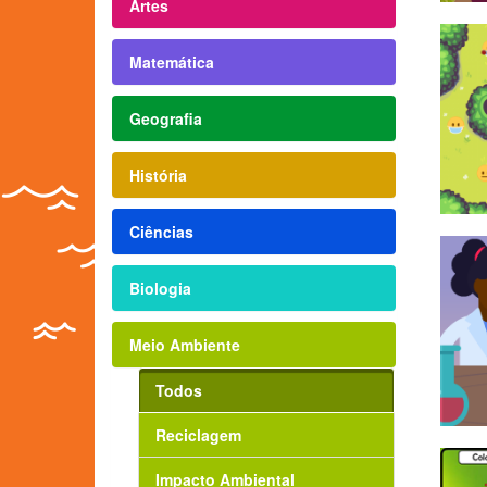
Artes
Matemática
Geografia
História
Ciências
Biologia
Meio Ambiente
Todos
Reciclagem
Impacto Ambiental