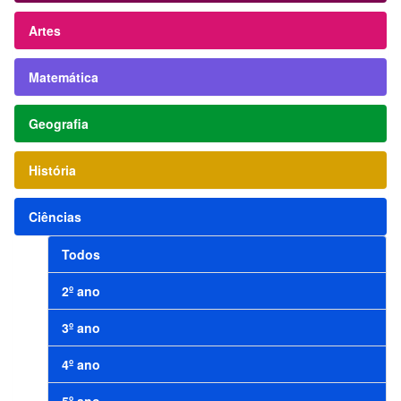
Artes
Matemática
Geografia
História
Ciências
Todos
2º ano
3º ano
4º ano