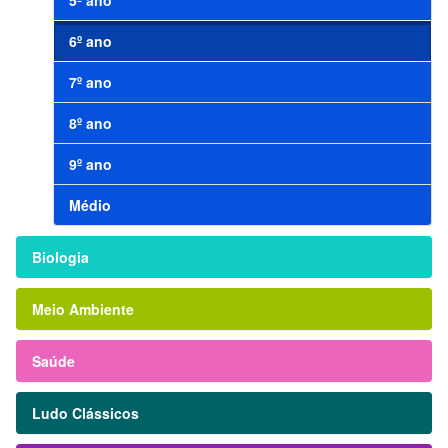
5º ano
6º ano
7º ano
8º ano
9º ano
Médio
Biologia
Meio Ambiente
Saúde
Ludo Clássicos