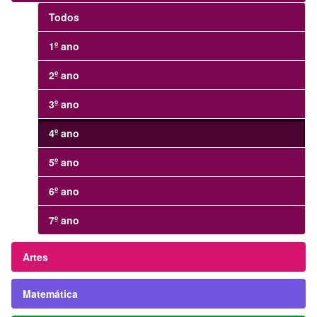
Todos
1º ano
2º ano
3º ano
4º ano
5º ano
6º ano
7º ano
Artes
Matemática