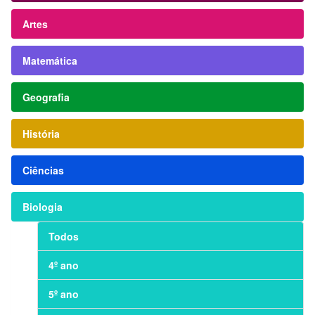
Artes
Matemática
Geografia
História
Ciências
Biologia
Todos
4º ano
5º ano