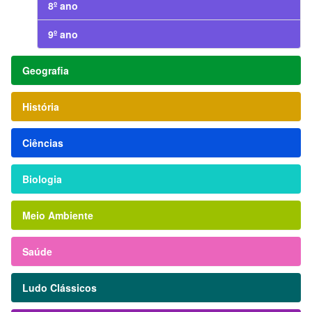
8º ano
9º ano
Geografia
História
Ciências
Biologia
Meio Ambiente
Saúde
Ludo Clássicos