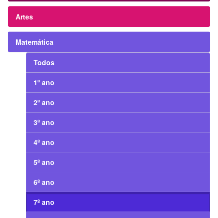
Artes
Matemática
Todos
1º ano
2º ano
3º ano
4º ano
5º ano
6º ano
7º ano