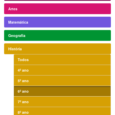
Artes
Matemática
Geografia
História
Todos
4º ano
5º ano
6º ano
7º ano
8º ano