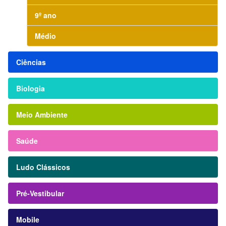
9º ano
Médio
Ciências
Biologia
Meio Ambiente
Saúde
Ludo Clássicos
Pré-Vestibular
Mobile