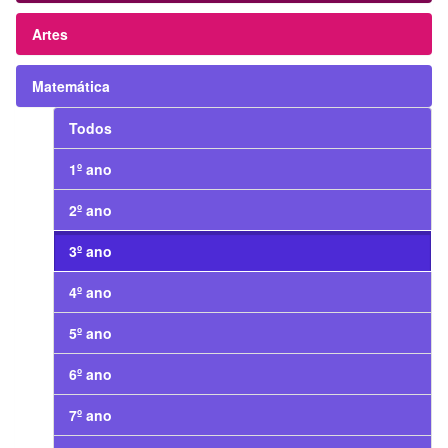
Artes
Matemática
Todos
1º ano
2º ano
3º ano
4º ano
5º ano
6º ano
7º ano