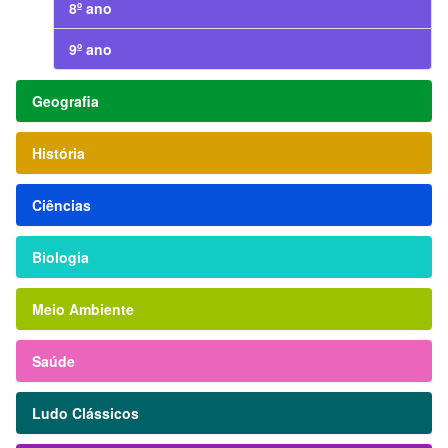
8º ano
9º ano
Geografia
História
Ciências
Biologia
Meio Ambiente
Saúde
Ludo Clássicos