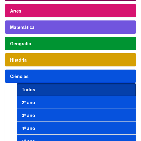
Artes
Matemática
Geografia
História
Ciências
Todos
2º ano
3º ano
4º ano