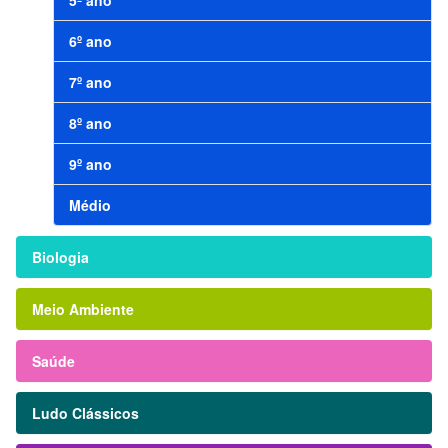
5º ano
6º ano
7º ano
8º ano
9º ano
Médio
Biologia
Meio Ambiente
Saúde
Ludo Clássicos