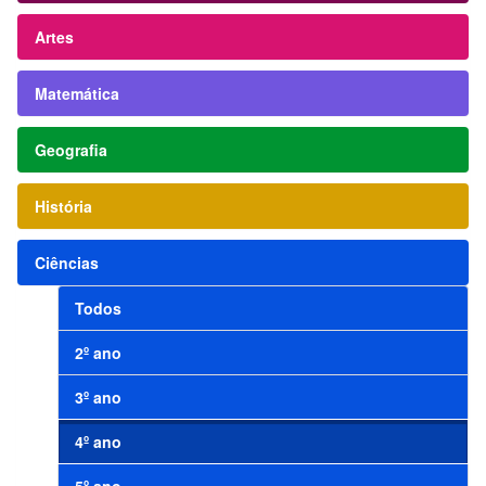
Artes
Matemática
Geografia
História
Ciências
Todos
2º ano
3º ano
4º ano