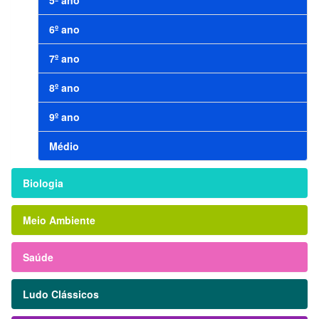
5º ano
6º ano
7º ano
8º ano
9º ano
Médio
Biologia
Meio Ambiente
Saúde
Ludo Clássicos