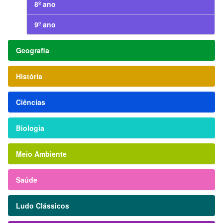
8º ano
9º ano
Geografia
História
Ciências
Biologia
Meio Ambiente
Saúde
Ludo Clássicos