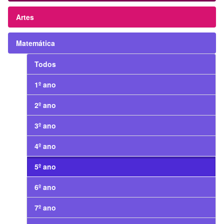
Artes
Matemática
Todos
1º ano
2º ano
3º ano
4º ano
5º ano
6º ano
7º ano