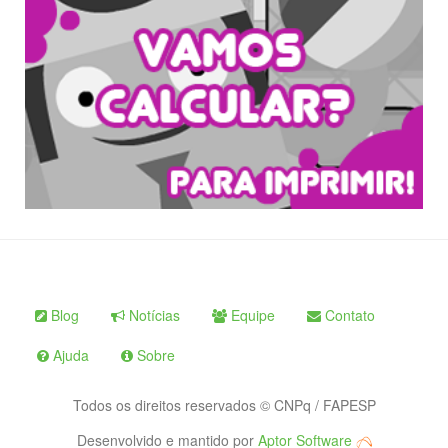
Blog
Notícias
Equipe
Contato
Ajuda
Sobre
Todos os direitos reservados © CNPq / FAPESP
Desenvolvido e mantido por
Aptor Software