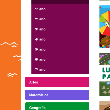
1º ano
2º ano
3º ano
4º ano
5º ano
6º ano
7º ano
Artes
Matemática
Geografia