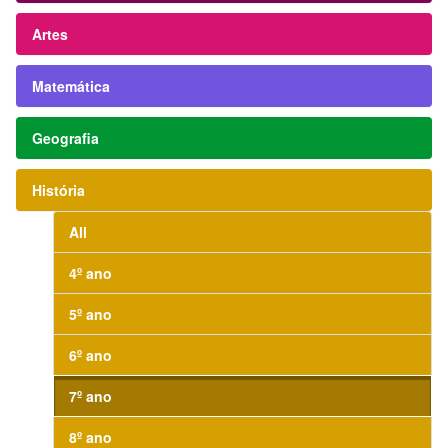
Artes
Matemática
Geografia
História
All
4º ano
5º ano
6º ano
7º ano
8º ano