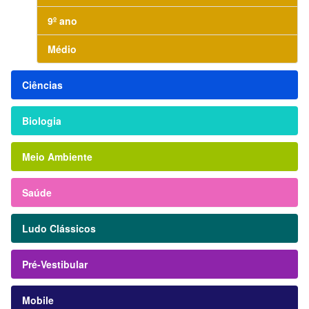
9º ano
Médio
Ciências
Biologia
Meio Ambiente
Saúde
Ludo Clássicos
Pré-Vestibular
Mobile