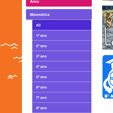
Artes
Matemática
All
1º ano
2º ano
3º ano
4º ano
5º ano
6º ano
7º ano
8º ano