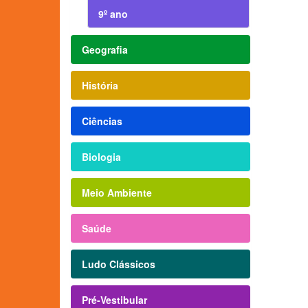
9º ano
Geografia
História
Ciências
Biologia
Meio Ambiente
Saúde
Ludo Clássicos
Pré-Vestibular