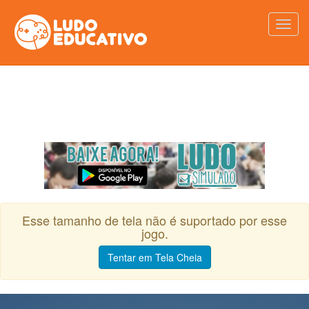
Esse tamanho de tela não é suportado por esse
jogo.
Tentar em Tela Cheia