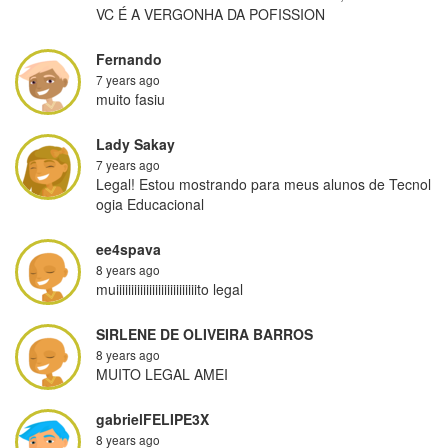
VC É A VERGONHA DA POFISSION
Fernando
7 years ago
muito fasiu
Lady Sakay
7 years ago
Legal! Estou mostrando para meus alunos de Tecnol
ogia Educacional
ee4spava
8 years ago
muiiiiiiiiiiiiiiiiiiiiiiiiiiito legal
SIRLENE DE OLIVEIRA BARROS
8 years ago
MUITO LEGAL AMEI
gabrielFELIPE3X
8 years ago