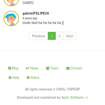
CHATO
gabrielFELIPE3X
9 years ago
muito facil ha ha ha ha ha ][
Previous
1
2
Next
Blog
News
Team
Contact
Help
Sobre
All rights reserved © CNPq / FAPESP
Developed and mantained by
Aptor Software