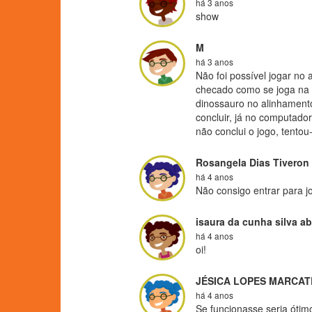
há 3 anos
show
M
há 3 anos
Não foi possível jogar no 
checado como se joga na "
dinossauro no alinhamento
concluir, já no computado
não conclui o jogo, tentou
Rosangela Dias Tiveron
há 4 anos
Não consigo entrar para j
isaura da cunha silva a
há 4 anos
oi!
JÉSICA LOPES MARCAT
há 4 anos
Se funcionasse seria ótim