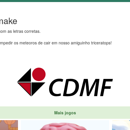
make
om as letras corretas.
impedir os meteoros de cair em nosso amiguinho triceratops!
Mais jogos