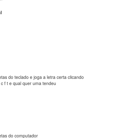
l
as do teclado e joga a letra certa clicando

 c f t e qual quer uma tendeu
etas do computador