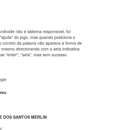
androide não é sistema responsível, foi

ajuda" do jogo, mas quando posiciona o

 correto da palavra não aparece a forma de

r mesmo direcionando com a seta indicativa

-se "enter", "seta", mas sem sucesso.
ogar
breu
E DOS SANTOS MERLIN
o!