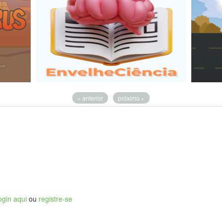
« anterior
próximo »
ogin aqui
ou
registre-se