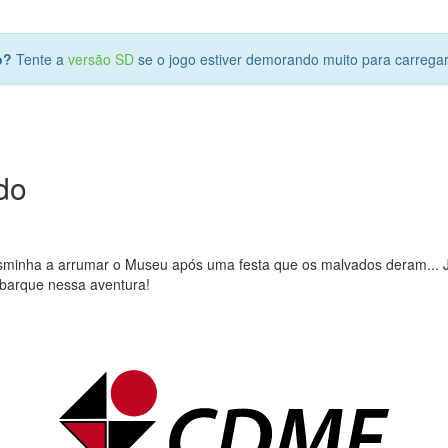
o?
Tente a
versão SD
se o jogo estiver demorando muito para carrega
do
asminha a arrumar o Museu após uma festa que os malvados deram... Ju
mbarque nessa aventura!