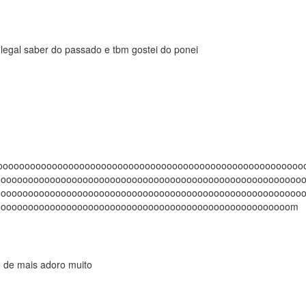
oooooooooooooooooooooooooooooooooooooooooooooooooooooooo
oooooooooooooooooooooooooooooooooooooooooooooooooooooooo
oooooooooooooooooooooooooooooooooooooooooooooooooooooooo
oooooooooooooooooooooooooooooooooooooooooooooooooooooom
é de mais adoro muito