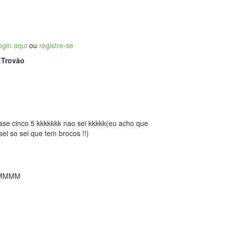
ogin aqui
ou
registre-se
 Trovão
se cinco 5 kkkkkkk nao sei kkkkk(eu acho que

sei so sei que tem brocos !!)
MMMMM