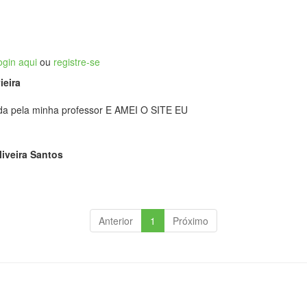
ogin aqui
ou
registre-se
ieira
cada pela minha professor E AMEI O SITE EU

iveira Santos
Anterior
1
Próximo