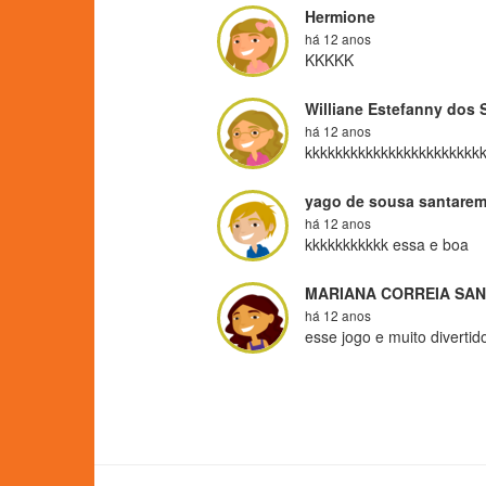
Hermione
há 12 anos
KKKKK
Williane Estefanny dos 
há 12 anos
kkkkkkkkkkkkkkkkkkkkkkk
yago de sousa santare
há 12 anos
kkkkkkkkkkk essa e boa
MARIANA CORREIA SA
há 12 anos
esse jogo e muito diverti