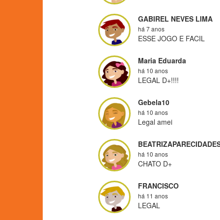
GABIREL NEVES LIMA
há 7 anos
ESSE JOGO E FACIL
Maria Eduarda
há 10 anos
LEGAL D+!!!!
Gebela10
há 10 anos
Legal amei
BEATRIZAPARECIDADE
há 10 anos
CHATO D+
FRANCISCO
há 11 anos
LEGAL