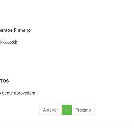
Santos Pinheiro
kkkkkkkkk
m
NTOS
do gente aproveitem
Anterior
1
Próximo