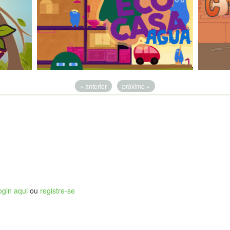
« anterior
próximo »
ogin aqui
ou
registre-se