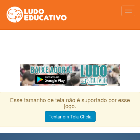
Esse tamanho de tela não é suportado por esse
jogo.
Tentar em Tela Cheia