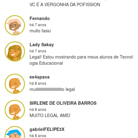
VC É A VERGONHA DA POFISSION
Fernando
há 7 anos
muito fasiu
Lady Sakay
há 7 anos
Legal! Estou mostrando para meus alunos de Tecnol
ogia Educacional
ee4spava
há 8 anos
muiiiiiiiiiiiiiiiiiiiiiiiiiiito legal
SIRLENE DE OLIVEIRA BARROS
há 8 anos
MUITO LEGAL AMEI
gabrielFELIPE3X
há 8 anos