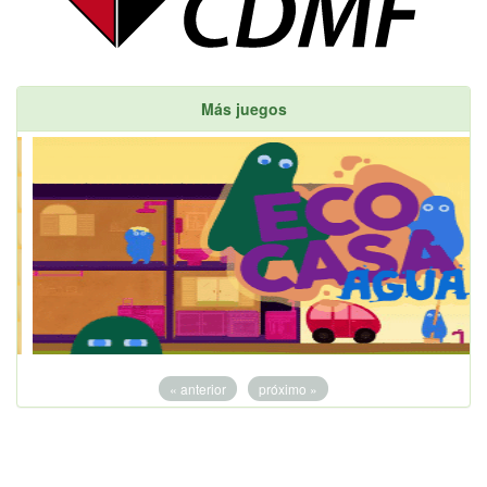
Más juegos
« anterior
próximo »