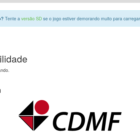
o?
Tente a
versão SD
se o jogo estiver demorando muito para carrega
ilidade
ando.
n