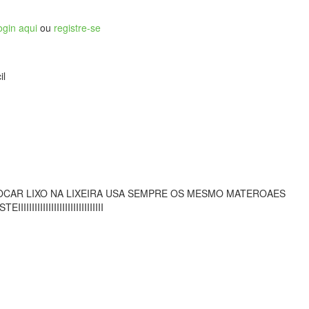
ogin aqui
ou
registre-se
il
OCAR LIXO NA LIXEIRA USA SEMPRE OS MESMO MATEROAES

IIIIIIIIIIIIIIIIIIIIIIIII
