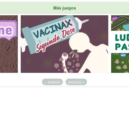
Más juegos
« anterior
próximo »