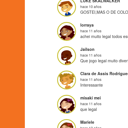
LUKE SKALWALKER
hace 10 años
GOSTEI,MAS O DE COLO
lorraya
hace 11 años
achei muito legal todos es
Jailson
hace 11 años
Que jogo legal muito diver
Clara de Assis Rodrigu
hace 11 años
Interessante
misaki mei
hace 11 años
que legal
Mariele
hace 12 años