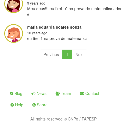
9 years ago
Meu deus!!! eu tirei 10 na prova de matematica ador
ei
maria eduarda soares souza
10 years ago
eu tirei 1 na prova de matematica
Previous
1
Next
Blog
News
Team
Contact
Help
Sobre
All rights reserved © CNPq / FAPESP