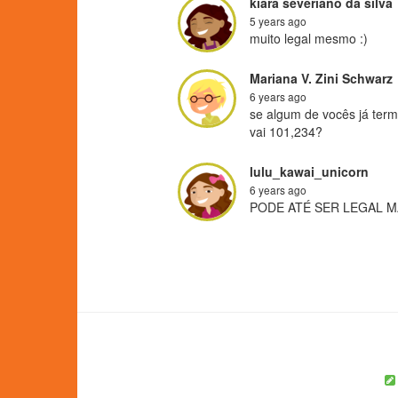
kiara severiano da silva
5 years ago
muito legal mesmo :)
Mariana V. Zini Schwarz
6 years ago
se algum de vocês já term
vai 101,234?
lulu_kawai_unicorn
6 years ago
PODE ATÉ SER LEGAL M