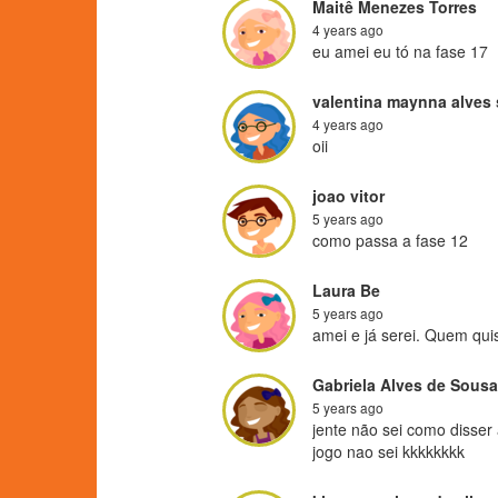
Maitê Menezes Torres
4 years ago
eu amei eu tó na fase 17
valentina maynna alves 
4 years ago
oii
joao vitor
5 years ago
como passa a fase 12
Laura Be
5 years ago
amei e já serei. Quem qui
Gabriela Alves de Sousa
5 years ago
jente não sei como disser
jogo nao sei kkkkkkkk