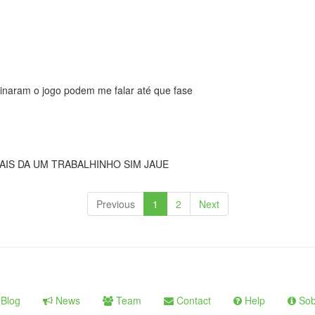
inaram o jogo podem me falar até que fase

AIS DA UM TRABALHINHO SIM JAUE
Previous
1
2
Next
Blog
News
Team
Contact
Help
Sob