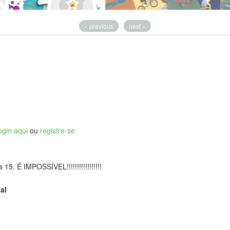
« previous
next »
ogin aqui
ou
registre-se
. É IMPOSSÍVEL!!!!!!!!!!!!!!!!!
al