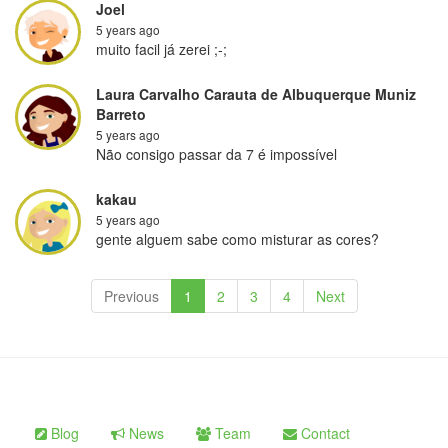
Joel
5 years ago
muito facil já zerei ;-;
Laura Carvalho Carauta de Albuquerque Muniz
Barreto
5 years ago
Não consigo passar da 7 é impossível
kakau
5 years ago
gente alguem sabe como misturar as cores?
Previous
1
2
3
4
Next
Blog
News
Team
Contact