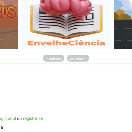
« anterior
próximo »
ogin aqui
ou
registre-se
sa