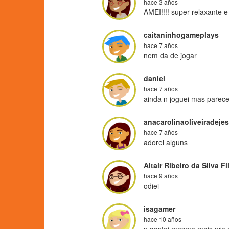
hace 3 años
AMEI!!!! super relaxante e
caitaninhogameplays
hace 7 años
nem da de jogar
daniel
hace 7 años
ainda n joguei mas parec
anacarolinaoliveiradeje
hace 7 años
adorei alguns
Altair Ribeiro da Silva Fi
hace 9 años
odiei
isagamer
hace 10 años
n gostei mesmo mais pra 