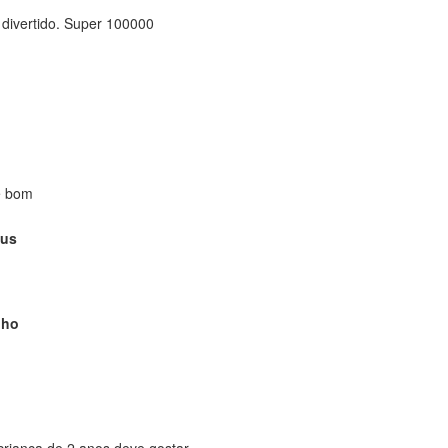
 divertido. Super 100000
e bom
sus
lho
criança de 2 anos deve gostar