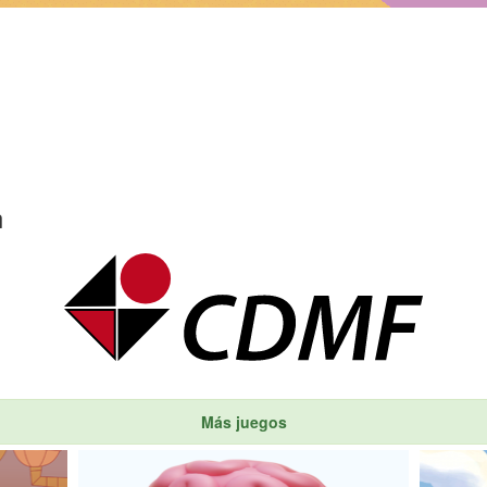
n
Más juegos