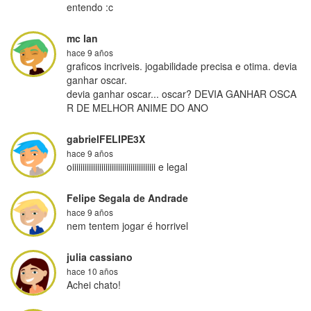
entendo :c
mc lan
hace 9 años
graficos incriveis. jogabilidade precisa e otima. devia 
ganhar oscar.

devia ganhar oscar... oscar? DEVIA GANHAR OSCA
R DE MELHOR ANIME DO ANO
gabrielFELIPE3X
hace 9 años
oiiiiiiiiiiiiiiiiiiiiiiiiiiiiiiiiiiiiiiii e legal
Felipe Segala de Andrade
hace 9 años
nem tentem jogar é horrivel
julia cassiano
hace 10 años
Achei chato!