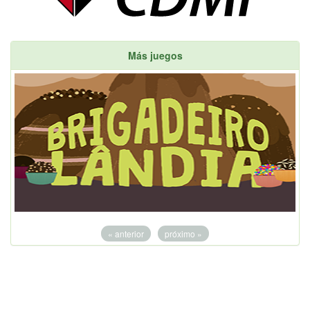
Más juegos
« anterior
próximo »