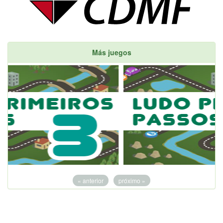
Más juegos
« anterior
próximo »