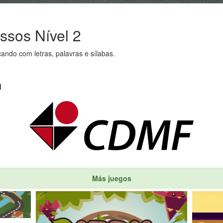
ssos Nível 2
cando com letras, palavras e sílabas.
n
Más juegos