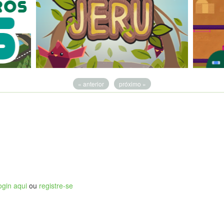
« anterior
próximo »
ogin aqui
ou
registre-se