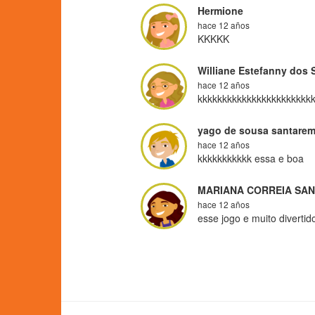
Hermione
hace 12 años
KKKKK
Williane Estefanny dos 
hace 12 años
kkkkkkkkkkkkkkkkkkkkkkk
yago de sousa santare
hace 12 años
kkkkkkkkkkk essa e boa
MARIANA CORREIA SA
hace 12 años
esse jogo e muito diverti