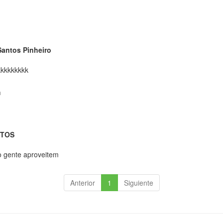
Santos Pinheiro
kkkkkkkkk
m
NTOS
do gente aproveitem
Anterior
1
Siguiente