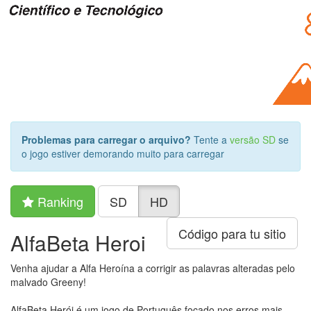
Problemas para carregar o arquivo?
Tente a
versão SD
se
o jogo estiver demorando muito para carregar
Ranking
SD
HD
Código para tu sitio
AlfaBeta Heroi
Venha ajudar a Alfa Heroína a corrigir as palavras alteradas pelo
malvado Greeny!
AlfaBeta Herói é um jogo de Português focado nos erros mais