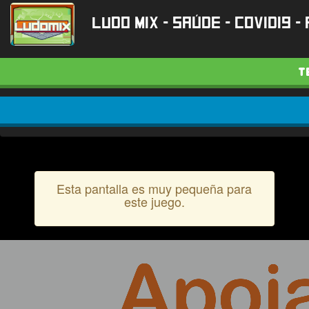
Ludo Mix - Saúde - COVID19 
T
Esta pantalla es muy pequeña para
este juego.