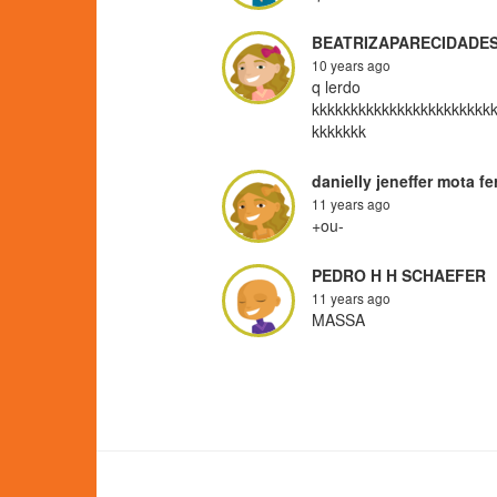
BEATRIZAPARECIDADE
10 years ago
q lerdo

kkkkkkkkkkkkkkkkkkkkkkk
kkkkkkk
danielly jeneffer mota fer
11 years ago
+ou-
PEDRO H H SCHAEFER
11 years ago
MASSA