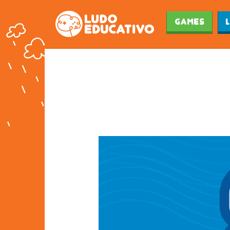
Games