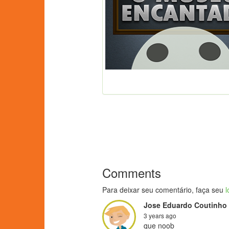
Comments
Para deixar seu comentário, faça seu
l
Jose Eduardo Coutinho 
3 years ago
que noob