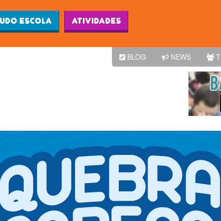
Ludo Escola
Atividades
BLOG
NEWS
T