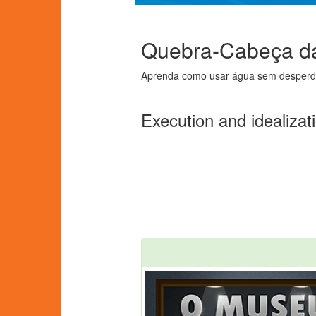
Quebra-Cabeça d
Aprenda como usar água sem desperdi
Execution and idealizat