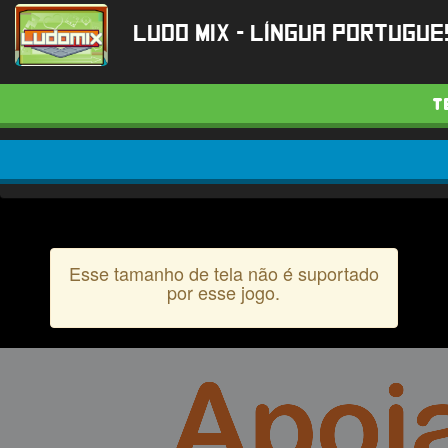
Ludo Mix - Língua Portugues
T
Esse tamanho de tela não é suportado
por esse jogo.